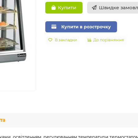
Швидке замов
Купити
Купити в розстрочку
В закладки
До порівняння
та
ками, освітленням, регулюванням температури термостатом