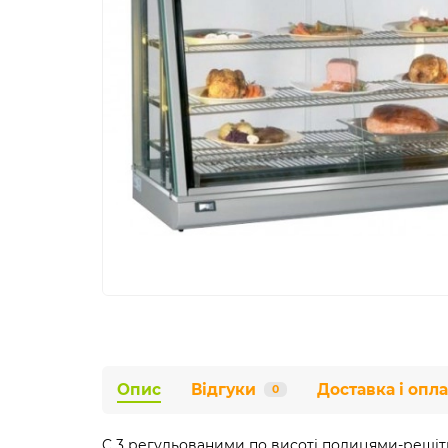
Опис
Відгуки
Доставка і опла
0
C 3 регульованими по висоті полицями-решіт