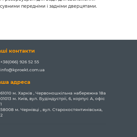
 розсувними передніми і задніми дверцятами.
аші контакти
+38(066) 926 52 55
info@kproekt.com.ua
аша адреса
61010 м. Харків , Червоношкільна набережна 18а
01013 м. Київ, вул. Будіндустрії, 6, корпус А, офіс
1
58008 м. Чернівці , вул. Старокостянтинівська,
2