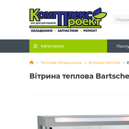
Категории
Послу
Теплове обладнання
Вітрини теплові
В
Вітрина теплова Bartsche