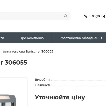
+38(066)
ги
Про компанію
Розстановка обладнання
ітрина теплова Bartscher 306055
r 306055
Виробник
Наявність:
Уточнюйте ціну