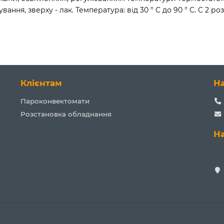
вання, зверху - лак. Температура: від 30 ° C до 90 ° C. C 2
Клієнтам
Н
Пароконвектомати
Розстановка обладнання
Н