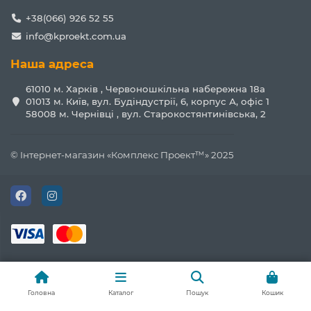
+38(066) 926 52 55
info@kproekt.com.ua
Наша адреса
Переваги морозильного столу:
61010 м. Харків , Червоношкільна набережна 18а
Присутність робочої поверхні, яку можна
01013 м. Київ, вул. Будіндустрії, 6, корпус А, офіс 1
застосовувати для нарізки продуктів, роботи з
58008 м. Чернівці , вул. Старокостянтинівська, 2
тістом або інших виробничих процесів;
Здатність охолоджувати вміст, незважаючи на
вплив досить високих зовнішніх температур;
© Інтернет-магазин «Комплекс Проект™» 2025
Висока енергоефективність;
Економія часу — кулінару не доводиться ходити
далеко за продуктами, багато напівфабрикатів
або заморожені інгредієнти можна зберігати під
рукою.
Теплоізоляція в цьому обладнанні вище всіх похвал,
тому продукти в камері можуть досить довго
залишатися в замороженому стані навіть у разі
перебоїв з електропостачанням.
Головна
Каталог
Пошук
Кошик