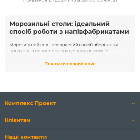
Показано від 1 до 24 з 45 (всього сторінок: 2)
Морозильні столи: ідеальний
спосіб роботи з напівфабрикатами
Морозильний стіл - прекрасний спосіб зберігання
продуктів в низькотемпературному режимі. У
морозильних столах температура опускається до 20 °
морозу і нижче. На професійній кухні встановлюють такі
Показати повний опис
вироби для економії простору. Більшість обладнання
такого плану використовується для розміщення таких
продуктів, які повинні бути завжди під рукою: заготовок
і напівфабрикатів.
Комплекс Проект
Клієнтам
Наші контакти