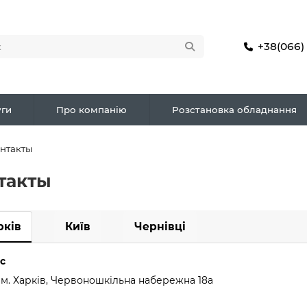
+38(066)
ги
Про компанію
Розстановка обладнання
нтакты
такты
рків
Київ
Чернівці
с
 м. Харків, Червоношкільна набережна 18а