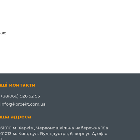
ах:
аші контакти
+38(066) 926 52 55
info@kproekt.com.ua
аша адреса
61010 м. Харків , Червоношкільна набережна 18а
01013 м. Київ, вул. Будіндустрії, 6, корпус А, офіс
1