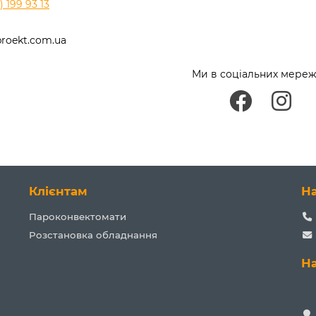
 199 93 13
roekt.com.ua
Ми в соціальних мереж
Клієнтам
Н
Пароконвектомати
Розстановка обладнання
Н