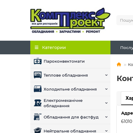
Категории
Послу
Пароконвектомати
Ко
Теплове обладнання
Кон
Холодильне обладнання
Ха
Електромеханічне
обладнання
Адре
Обладнання для фастфуд
61010
Нейтральне обладнання