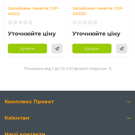
Запайовик пакетів CXP-
Запайовик пакетів CXP-
400/2
300/5С
Уточнюйте ціну
Уточнюйте ціну
Купити
Купити
Показано від 1 до 10 з 10 (всього сторінок: 1)
Комплекс Проект
Клієнтам
Наші контакти