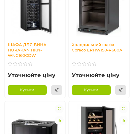
ШАФА ДЛЯ ВИНА
Холодильний шафа
HURAKAN HKN-
Coreco ERHW150-R600A
WNC160CDW
Уточнюйте ціну
Уточнюйте ціну
Купити
Купити