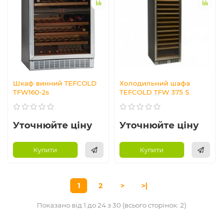
Шкаф винний TEFCOLD
Холодильний шафа
TFW160-2s
TEFCOLD TFW 375 S
Уточнюйте ціну
Уточнюйте ціну
Купити
Купити
1
2
>
>|
Показано від 1 до 24 з 30 (всього сторінок: 2)