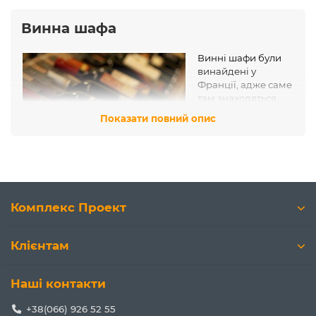
Винна шафа
Винні шафи були
винайдені у
Франції, адже саме
там знаходяться
кращі винні льохи,
Показати повний опис
в яких зберігаються
кращі вина. Шафи
винні були створені
для дозрівання
вина при постійних умовах зберігання.
Особливості зберігання вина
Комплекс Проект
Це стосується в першу чергу старих вин, тому що вони
особливо чутливі до високих температур. Сильно низькі
Клієнтам
температури також можуть нашкодити винам. Якщо
температура нижче -3 °C — напій сильно погіршується і
починає втрачати свої якості. При низьких
Наші контакти
температурах у деяких білих вин випадає в осад винна
кислота.
+38(066) 926 52 55