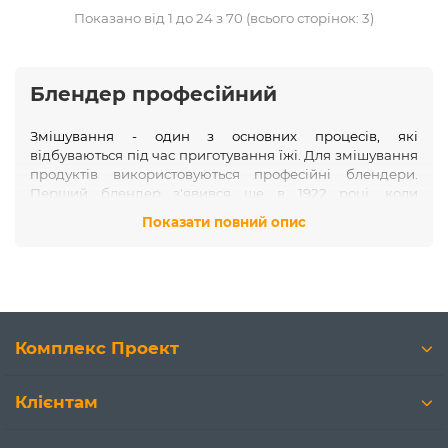
Показано від 1 до 24 з 70 (всього сторінок: 3)
Блендер професійний
Змішування - один з основних процесів, які
відбуваються під час приготування їжі. Для змішування
продуктів використовуються професійні блендери.
Перший блендер з'явився ще в 1922 році, коли
громадянин Америки поставив крутиться ніж на дно
Показати повний опис
глечика. З тих пір цей процес вдосконалюється і стає
все більш автоматизованим. Якщо ви вирішили
професійний блендер купити, то можете бути впевнені,
що апарат впорається з приготуванням пюреобразних
мас, змішуванням і збиванням абсолютно без проблем.
Професійні блендери - незамінні кухонні помічники.
Комплекс Проект
Клієнтам