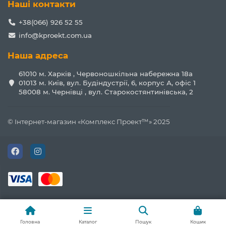
Наші контакти
+38(066) 926 52 55
info@kproekt.com.ua
Наша адреса
61010 м. Харків , Червоношкільна набережна 18а
01013 м. Київ, вул. Будіндустрії, 6, корпус А, офіс 1
58008 м. Чернівці , вул. Старокостянтинівська, 2
© Інтернет-магазин «Комплекс Проект™» 2025
B яких сферах можна
застосовувати професійний
блендер:
Професійний занурювальний блендер можна
використовувати на кухні:
Головна
Каталог
Пошук
Кошик