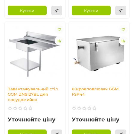
Купити
Купити
Завантажувальний стіл
Жировловлювач GGM
GGM ZNS127BL для
FSP44
посудомийок
Уточнюйте ціну
Уточнюйте ціну