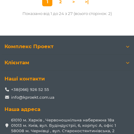
1
2
>
>|
Показано від 1 до 24 з 27 (всього сторінок: 2)
Комплекс Проект
Клієнтам
Наші контакти
+38(066) 926 52 55
info@kproekt.com.ua
Наша адреса
61010 м. Харків , Червоношкільна набережна 18а
01013 м. Київ, вул. Будіндустрії, 6, корпус А, офіс 1
58008 м. Чернівці , вул. Старокостянтинівська, 2