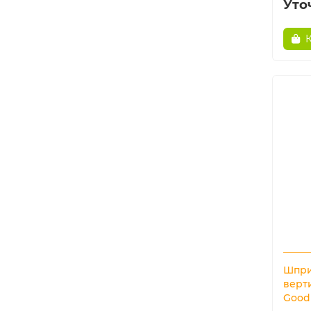
Уто
Шпри
верт
Good