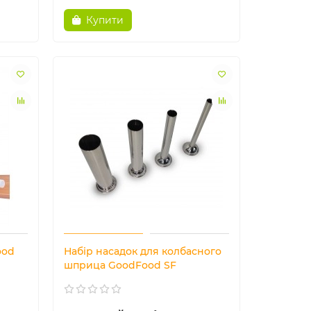
Купити
ood
Набір насадок для колбасного
шприца GoodFood SF