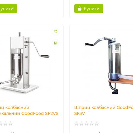
Купити
Купити
ц колбасний
Шприц ковбасний GoodF
икальний GoodFood SF2VS
SF3V