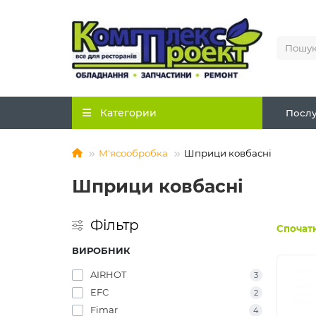
Категории
Послу
М'ясообробка
Шприци ковбасні
Шприци ковбасні
Фільтр
Спочатк
ВИРОБНИК
AIRHOT
3
EFC
2
Fimar
4