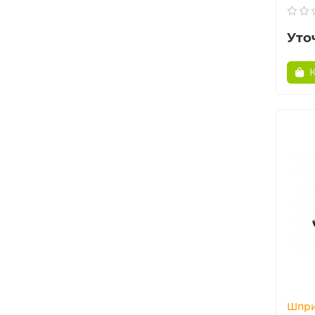
Уто
Шпри