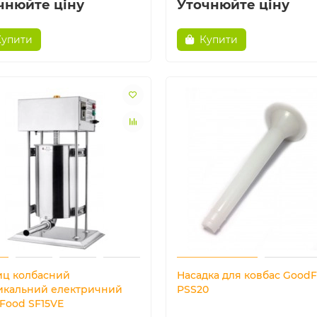
чнюйте ціну
Уточнюйте ціну
Купити
Купити
ц колбасний
Насадка для ковбас Good
икальний електричний
PSS20
Food SF15VE