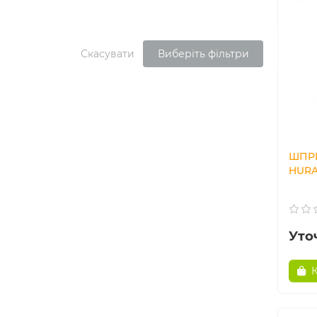
Скасувати
Виберіть фільтри
ШПР
HURA
Уто