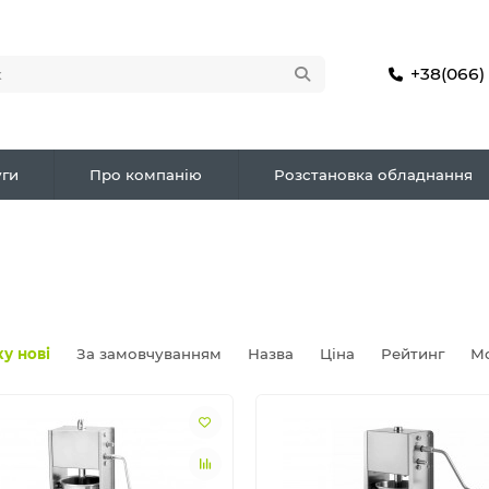
+38(066)
ги
Про компанію
Розстановка обладнання
у нові
За замовчуванням
Назва
Ціна
Рейтинг
М