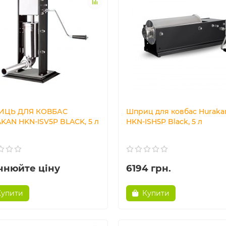
ИЦЬ ДЛЯ КОВБАС
Шприц для ковбас Huraka
KAN HKN-ISV5P BLACK, 5 л
HKN-ISH5P Black, 5 л
чнюйте ціну
6194 грн.
Купити
Купити