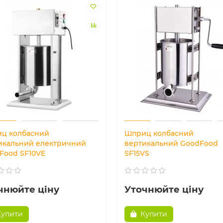
ц колбасний
Шприц колбасний
икальний електричний
вертикальний GoodFood
Food SF10VE
SF15VS
чнюйте ціну
Уточнюйте ціну
Купити
Купити