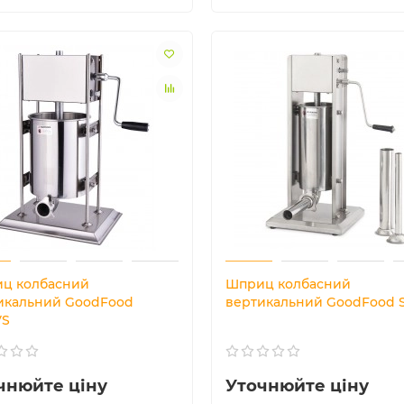
ц колбасний
Шприц колбасний
икальний GoodFood
вертикальний GoodFood 
VS
чнюйте ціну
Уточнюйте ціну