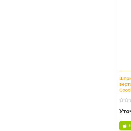
Шпри
верт
Good
Уто