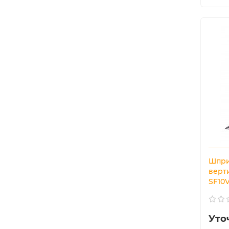
Шпри
верт
SF10
Уто