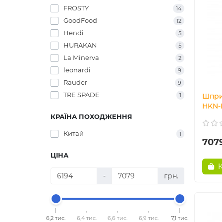
FROSTY
14
GoodFood
12
Hendi
5
HURAKAN
5
La Minerva
2
leonardi
9
Rauder
9
TRE SPADE
1
Шпри
HKN-I
КРАЇНА ПОХОДЖЕННЯ
Китай
1
707
ЦІНА
-
грн.
6,2 тис.
6,4 тис.
6,6 тис.
6,9 тис.
7,1 тис.