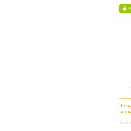
Шпри
верт