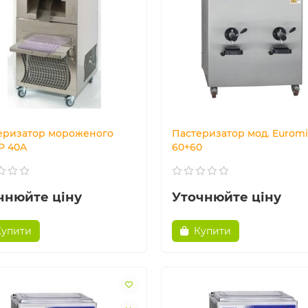
еризатор мороженого
Пастеризатор мод. Euromi
 Р 40A
60+60
чнюйте ціну
Уточнюйте ціну
Купити
Купити