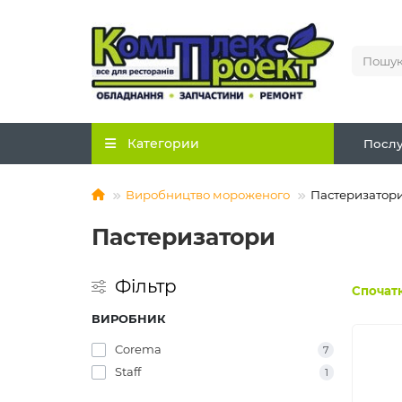
Категории
Послу
Виробництво мороженого
Пастеризатор
Пастеризатори
Фільтр
Спочатк
ВИРОБНИК
Corema
7
Staff
1