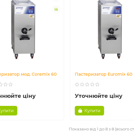
еризатор мод. Coremix 60
Пастеризатор Euromix 60
чнюйте ціну
Уточнюйте ціну
Купити
Купити
Показано від 1 до 8 з 8 (всього ст