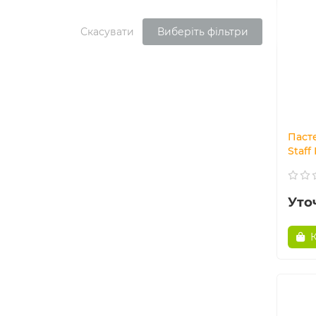
Скасувати
Виберіть фільтри
Паст
Staff
Уто