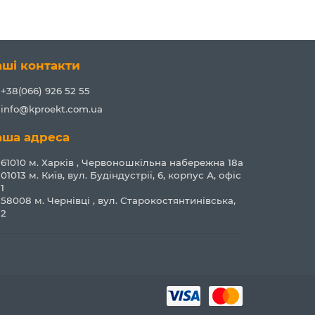
аші контакти
+38(066) 926 52 55
info@kproekt.com.ua
аша адреса
61010 м. Харків , Червоношкільна набережна 18а
01013 м. Київ, вул. Будіндустрії, 6, корпус А, офіс
1
58008 м. Чернівці , вул. Старокостянтинівська,
2