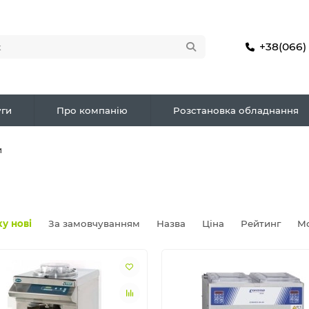
+38(066)
ги
Про компанію
Розстановка обладнання
и
у нові
За замовчуванням
Назва
Ціна
Рейтинг
М