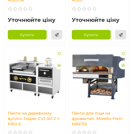
M120-W
M120
Уточнюйте ціну
Уточнюйте ціну
Купити
Купити
Пекти на деревному
Пекти для піци на
вугіллі Josper CVJ-50-2-1-
дровах+ел. Morello Forni
PRO-S
MRE110