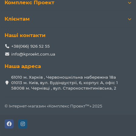
Комплекс Проект
Клієнтам
Наші контакти
+38(066) 926 52 55
info@kproekt.com.ua
Наша адреса
B печах на деревному вугіллі як паливо
використовуються вугілля чисте деревне або чисте
61010 м. Харків , Червоношкільна набережна 18а
рослинного походження, відповідно для роботи з піччю
01013 м. Київ, вул. Будіндустрії, 6, корпус А, офіс 1
на деревному вугіллі не потрібно підключення до газу
58008 м. Чернівці , вул. Старокостянтинівська, 2
або електрики. Піч гриль забезпечує швидке і якісне
приготування смачної і ароматної страви з овочів, м'яса,
риби. Гриль піч мангал можна встановлювати
© Інтернет-магазин «Комплекс Проект™» 2025
безпосередньо на кухні підприємства або відразу в залі
ресторану. Завдяки своєму універсальному дизайну,
гриль-мангал відмінно впишеться в інтер'єр, а
відвідувачі при цьому зможуть побачити, як готується їх
улюблена страва.