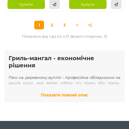
Купити
Купити
1
2
3
>
>|
Показано від 1 до 24 з 51 (всього сторінок: 3)
Гриль-мангал - економічне
рішення
Печі на деревному вугіллі - професійне обладнання на
вашій кухні, яке являє собою піч гриль або гриль-
мангал. В основі їх роботи лежить система регульованої
тяги. Такі печі на деревному вугіллі економлять витрату
Показати повний опис
деревного вугілля, якщо порівнювати приготування
гриля або барбекю на свіжому повітрі.