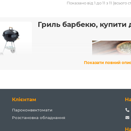
Показано від 1 до 11 з 11 (всього с
Гриль барбекю, купити 
Показати повний опи
Клієнтам
Н
Пароконвектомати
Розстановка обладнання
Н