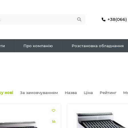
+38(066)
ги
Про компанію
Розстановка обладнання
у нові
За замовчуванням
Назва
Ціна
Рейтинг
М