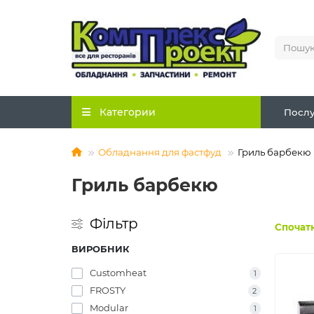
Категории
Послу
Обладнання для фастфуд
Гриль барбекю
Гриль барбекю
Фільтр
Спочатк
ВИРОБНИК
Customheat
1
FROSTY
2
Modular
1