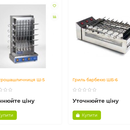
трошашличниця Ш-5
Гриль барбекю ШБ-6
чнюйте ціну
Уточнюйте ціну
Купити
Купити