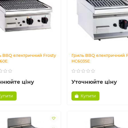
ь BBQ електричний Frosty
Гриль BBQ електричний F
60E
HC6035E
чнюйте ціну
Уточнюйте ціну
Купити
Купити