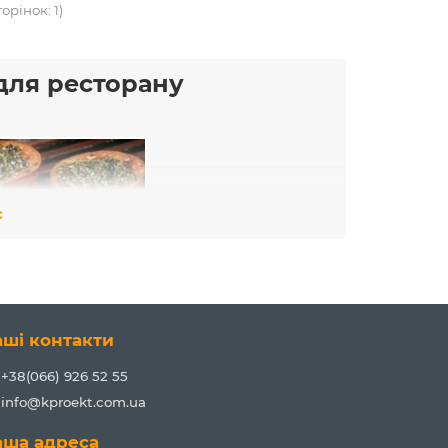
торінок: 1)
для ресторану
с
аші контакти
+38(066) 926 52 55
info@kproekt.com.ua
аша адреса