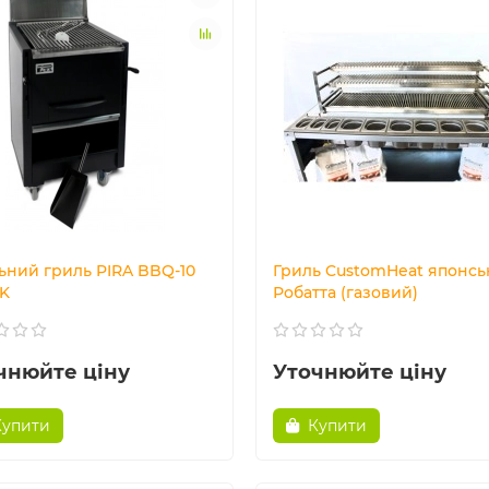
льний гриль PIRA BBQ-10
Гриль CustomHeat японсь
K
Робатта (газовий)
чнюйте ціну
Уточнюйте ціну
Купити
Купити