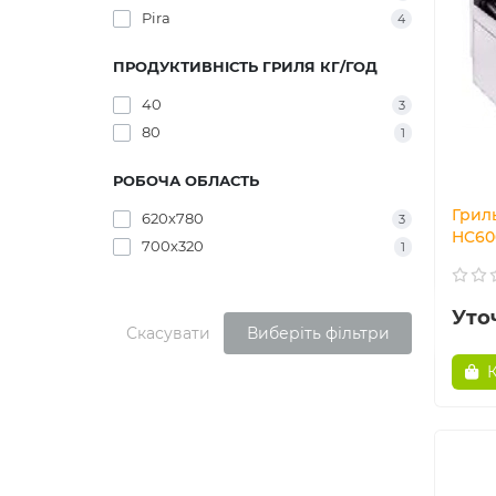
Pira
4
ПРОДУКТИВНІСТЬ ГРИЛЯ КГ/ГОД
40
3
80
1
РОБОЧА ОБЛАСТЬ
Грил
620х780
3
HC60
700х320
1
Уто
Скасувати
Виберіть фільтри