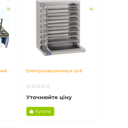
кий
Електрошашличниця Ш-8
Уточнюйте ціну
Купити