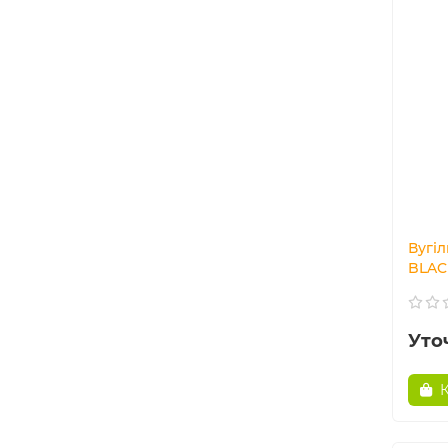
Вугі
BLAC
Уто