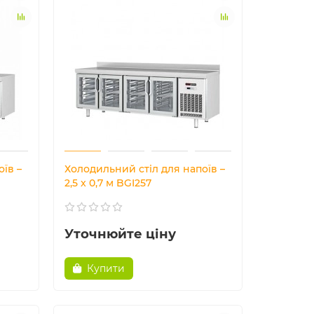
їв –
Холодильний стіл для напоїв –
2,5 x 0,7 м BGI257
Уточнюйте ціну
Купити