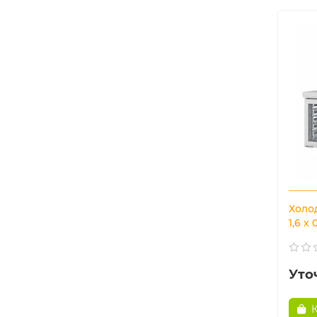
Холод
1,6 x
Уто