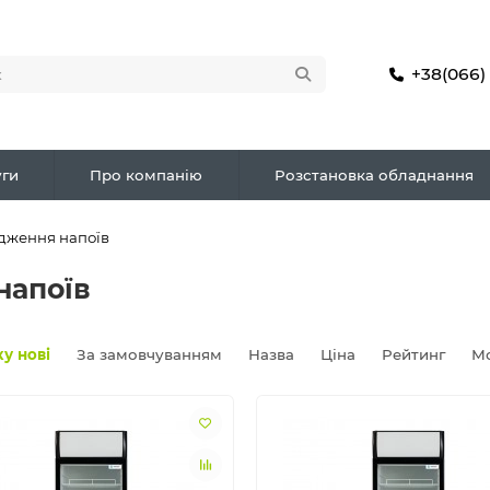
+38(066)
ги
Про компанію
Розстановка обладнання
одження напоїв
напоїв
у нові
За замовчуванням
Назва
Ціна
Рейтинг
М