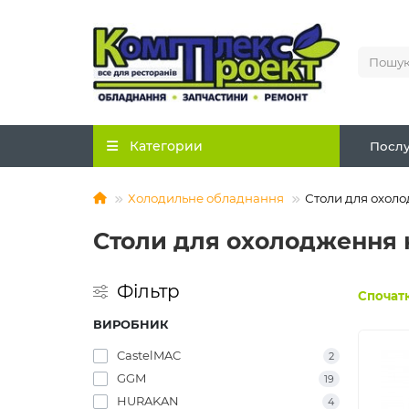
Категории
Послу
Холодильне обладнання
Столи для охол
Столи для охолодження 
Фільтр
Спочатк
ВИРОБНИК
CastelMAC
2
GGM
19
HURAKAN
4