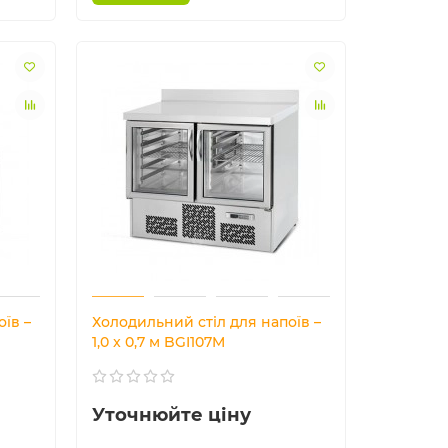
їв –
Холодильний стіл для напоїв –
1,0 x 0,7 м BGI107M
Уточнюйте ціну