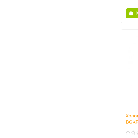
Холод
BGKF