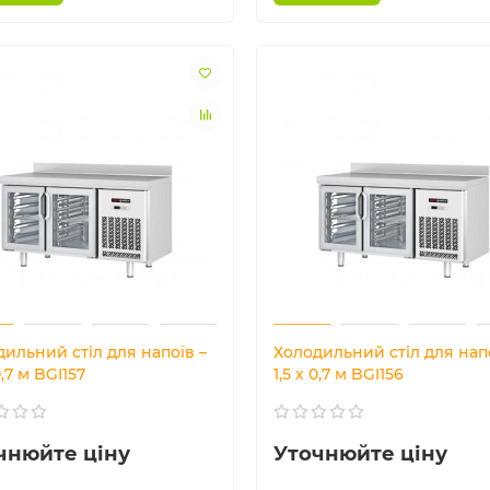
ильний стіл для напоїв –
Холодильний стіл для напо
0,7 м BGI157
1,5 x 0,7 м BGI156
чнюйте ціну
Уточнюйте ціну