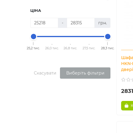
ЦІНА
-
грн.
25,2 тис.
26,0 тис.
26,8 тис.
27,5 тис.
28,3 тис.
Шафа
HKN-
двер
Скасувати
Виберіть фільтри
2831