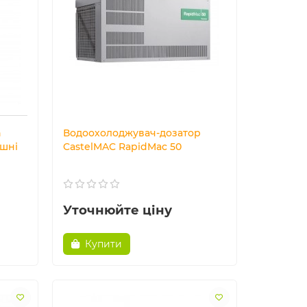
n
Водоохолоджувач-дозатор
ашні
CastelMAC RapidMac 50
Уточнюйте ціну
Купити