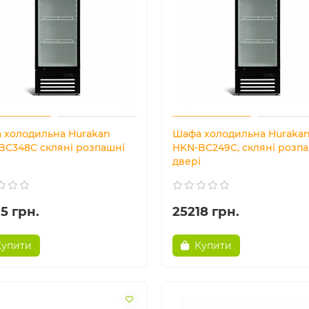
 холодильна Hurakan
Шафа холодильна Huraka
BC348C скляні розпашні
HKN-BC249C, скляні розп
і
двері
5 грн.
25218 грн.
Купити
Купити