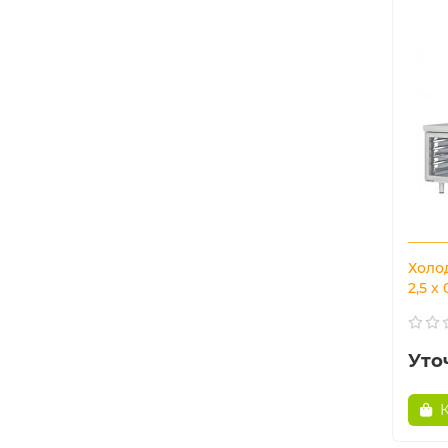
Холод
2,5 x
Уто