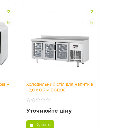
їв –
Холодильний стіл для напитків
- 2,0 x 0,6 м BGI206
Уточнюйте ціну
Купити