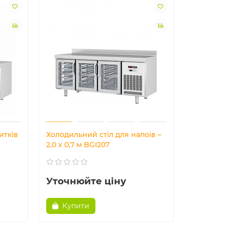
итків
Холодильний стіл для напоїв –
2,0 x 0,7 м BGI207
Уточнюйте ціну
Купити