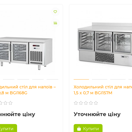
ильний стіл для напоїв –
Холодильний стіл для напо
 0,8 м BGI168G
1,5 x 0,7 м BGI157M
чнюйте ціну
Уточнюйте ціну
Купити
Купити