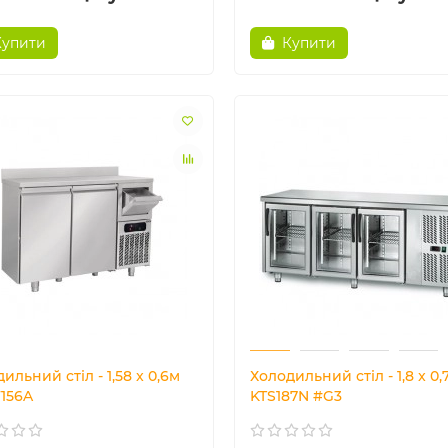
Купити
Купити
ильний стіл - 1,58 x 0,6м
Холодильний стіл - 1,8 x 0,
156A
KTS187N #G3