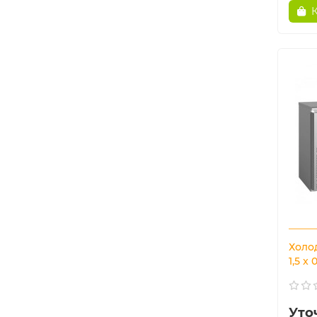
Холод
1,5 x
Уто