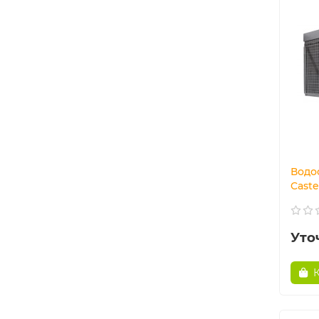
Водо
Cast
Уто