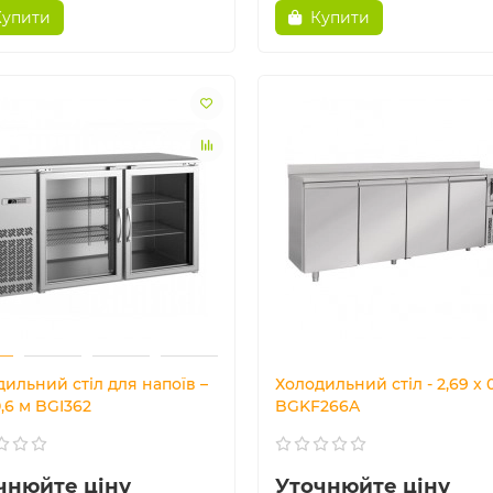
Купити
Купити
ильний стіл для напоїв –
Холодильний стіл - 2,69 x 
 0,6 м BGI362
BGKF266A
чнюйте ціну
Уточнюйте ціну