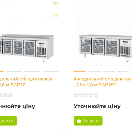
ильний стіл для напоїв –
Холодильний стіл для нап
 0,6 м BGI256
- 2,2 x 0,8 м BGI228G
чнюйте ціну
Уточнюйте ціну
Купити
Купити