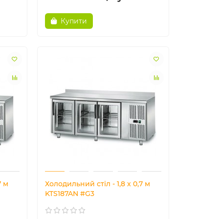
Купити
7 м
Холодильний стіл - 1,8 x 0,7 м
KTS187AN #G3