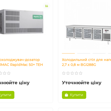
охолоджувач-дозатор
Холодильний стіл для напо
elMAC RapidMac 50+ ТЕН
2,7 x 0,8 м BGI288G
чнюйте ціну
Уточнюйте ціну
Купити
Купити