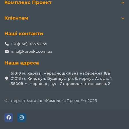
Комплекс Проект
Клієнтам
Наші контакти
+38(066) 926 52 55
Булочки та інші продукти можна закупити у
info@kproekt.com.ua
постачальника, а як же бути з котлетою? Адже вона
повинна бути певних розмірів і форми. Пропонуємо
Наша адреса
оптимальне вирішення цього питання - спеціально
призначене для цього обладнання,
прес для
61010 м. Харків , Червоношкільна набережна 18а
гамбургерів
.
01013 м. Київ, вул. Будіндустрії, 6, корпус А, офіс 1
58008 м. Чернівці , вул. Старокостянтинівська, 2
Що таке прес для гамбургерів і
як він працює
© Інтернет-магазин «Комплекс Проект™» 2025
Прес для формування котлет гамбургера призначений
для формування акуратних, рівних котлет з м'ясного
фаршу. Котлети - основна складова частина багатьох
страв фаст-фуду: гамбургерів, сендвічів, бургерів.
Разом з пресом для гамбургерів ви значно прискорите