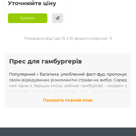
Уточнюйте ціну
Купити
Показано від 1 до 15 з 15 (всього сторінок: 1)
Прес для гамбургерів
Популярний і багатьма улюблений фаст-фуд пропонує
своїм відвідувачам різноманітні страви на вибір. Серед
них одне з перших місць займає гамбургер - сендвіч з
соковитої котлети, поміщеної між двох запашних
булочок з додаванням соусів маринованих огірків та
Показати повний опис
іншого на вибір.