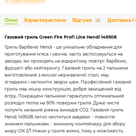
Усі характеристики
Опис
Характеристики
Відгуки
Доставка і
0
Газовий гриль Green Fire Profi Line Hendi 149508
Гриль барбекю Hendi - це унікальне обладнання для
приготування м'яса і овочів, часто застосовується на
заходах, які проходять на відкритому повітрі: барбекю,
фуршеті або кейтерингу. Газовий гриль на 2 пальники
виготовлений з якісної нержавіючої сталі, має
згладжені і непомітні зварні шви. Професійний газовий
гриль має міцну конструкцію, добре захищений від
вітру. Покращені пальники гарантують оптимальний
розподіл тепла на 90% поверхні гриля. Дуже чисте
полум'я, низький рівень викидів CO2. Газовий гриль
Hendi 149508 легко чиститься завдяки: - повністю
знімним пальникам; - знімному контейнеру для збору
жиру GN 2/1 Ніжки у гриля знімні, тому є можливість