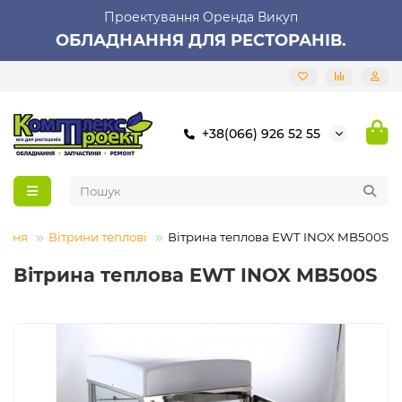
Проектування Оренда Викуп
ОБЛАДНАННЯ ДЛЯ РЕСТОРАНІВ.
+38(066) 926 52 55
ання
Вітрини теплові
Вітрина теплова EWT INOX MB500S
Вітрина теплова EWT INOX MB500S