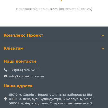
Показано від 1 до 24 з 559 (всього сторінок: 24)
Комплекс Проект
Клієнтам
Наші контакти
+38(066) 926 52 55
info@kproekt.com.ua
Наша адреса
61010 м. Харків , Червоношкільна набережна 18а
01013 м. Київ, вул. Будіндустрії, 6, корпус А, офіс 1
58008 м. Чернівці , вул. Старокостянтинівська, 2