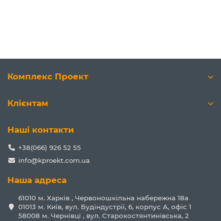
Комплекс Проект
Клієнтам
Наші контакти
+38(066) 926 52 55
info@kproekt.com.ua
Наша адреса
61010 м. Харків , Червоношкільна набережна 18а
01013 м. Київ, вул. Будіндустрії, 6, корпус А, офіс 1
58008 м. Чернівці , вул. Старокостянтинівська, 2