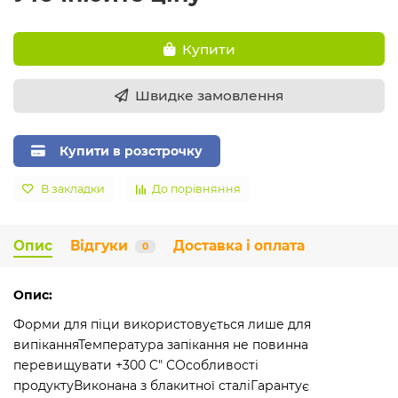
Купити
Швидке замовлення
Купити в розстрочку
В закладки
До порівняння
Опис
Відгуки
Доставка і оплата
0
Опис:
Форми для піци використовується лише для
випіканняТемпература запікання не повинна
перевищувати +300 C" СОсобливості
продуктуВиконана з блакитної сталіГарантує