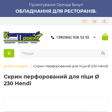
Проектування Оренда Викуп
ОБЛАДНАННЯ ДЛЯ РЕСТОРАНІВ.
+38(066) 926 52 55
нтар для піцерій
Скрин перфорований для піци Ø 230 Hendi
Скрин перфорований для піци Ø
230 Hendi