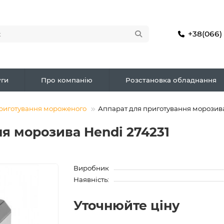
+38(066)
ги
Про компанію
Розстановка обладнання
риготування мороженого
Аппарат для приготування морозива
я морозива Hendi 274231
Виробник
Наявність:
Уточнюйте ціну