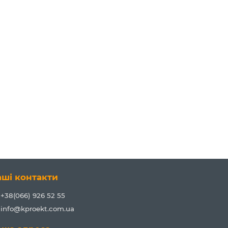
аші контакти
+38(066) 926 52 55
info@kproekt.com.ua