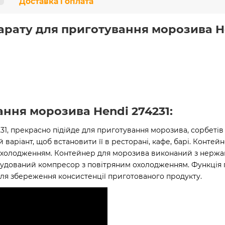
Доставка і оплата
арату для приготування морозива He
ння морозива Hendi 274231:
31, прекрасно підійде для приготування морозива, сорбетів
й варіант, щоб встановити її в ресторані, кафе, барі. Конт
охолодженням. Контейнер для морозива виконаний з нержав
Є вбудований компресор з повітряним охолодженням. Функці
 для збереження консистенції приготованого продукту.