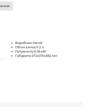
лення
Виробник:
Hendi
Об'єм ємності:
2 л
Потужність:
0,18 кВт
Габарити:
272х315х362 мм