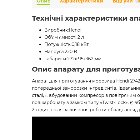
Опис
Характеристики
Відгуки
0
Технічні характеристики ап
Виробник:
Hendi
Об'єм ємності:
2 л
Потужність:
0,18 кВт
Напруга:
220 В
Габарити:
272х315х362 мм
Опис апарату для приготува
Апарат для приготування морозива Hendi 2742
попередньої заморозки інгредієнтів. Ідеальни
сталі, є вбудований компресор з повітряним 
полікарбонату з замком типу «Twist-Lock». 
2 годин після закінчення роботи обладнання,