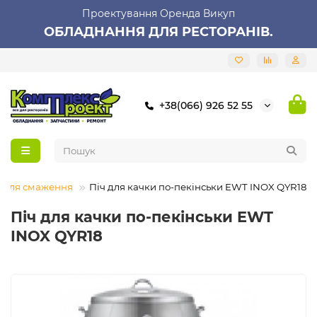
Проектування Оренда Викуп
ОБЛАДНАННЯ ДЛЯ РЕСТОРАНІВ.
+38(066) 926 52 55
 для смаження
Піч для качки по-пекінськи EWT INOX QYR18
Піч для качки по-пекінськи EWT
INOX QYR18