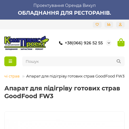
Проектування Оренда Викуп
ОБЛАДНАННЯ ДЛЯ РЕСТОРАНІВ.
+38(066) 926 52 55
вачі страв
Апарат для підігріву готових страв GoodFood FW3
Апарат для підігріву готових страв
GoodFood FW3