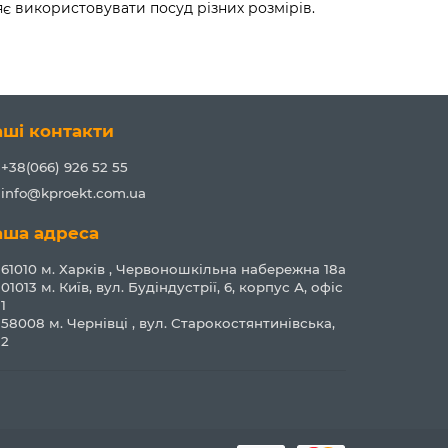
є використовувати посуд різних розмірів.
аші контакти
+38(066) 926 52 55
info@kproekt.com.ua
аша адреса
61010 м. Харків , Червоношкільна набережна 18а
01013 м. Київ, вул. Будіндустрії, 6, корпус А, офіс
1
58008 м. Чернівці , вул. Старокостянтинівська,
2