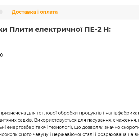
Доставка і оплата
ки Плити електричної ПЕ-2 Н:
50
изначена для теплової обробки продуктів і напівфабрикаті
 дитячих садків. Використовується для пасування, смаження,
ні енергозберігаючі технології, що дозволяє значно скорот
високоякісного чавуну і нержавіючої сталі і розрахована на