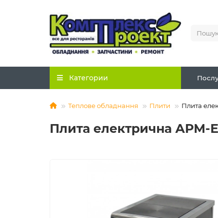
Категории
Послу
Теплове обладнання
Плити
Плита еле
Плита електрична АРМ-