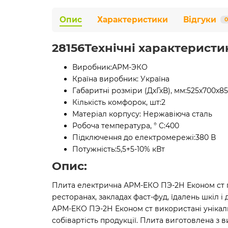
Опис
Характеристики
Відгуки
0
28156Технічні характеристи
Виробник:
АРМ-ЭКО
Країна виробник:
Україна
Габаритні розміри (ДхГхВ), мм:
525х700х8
Кількість комфорок, шт:
2
Матеріал корпусу:
Нержавіюча сталь
Робоча температура, ° C:
400
Підключення до електромережі:
380 В
Потужність:
5,5+5-10% кВт
Опис:
Плита електрична АРМ-ЕКО ПЭ-2Н Економ ст пр
ресторанах, закладах фаст-фуд, їдалень шкіл і
АРМ-ЕКО ПЭ-2Н Економ ст використані унікаль
собівартість продукції. Плита виготовлена з 