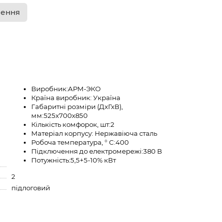
лення
Виробник:
АРМ-ЭКО
Країна виробник:
Україна
Габаритні розміри (ДхГхВ),
мм:
525х700х850
Кількість комфорок, шт:
2
Матеріал корпусу:
Нержавіюча сталь
Робоча температура, ° C:
400
Підключення до електромережі:
380 В
Потужність:
5,5+5-10% кВт
2
підлоговий