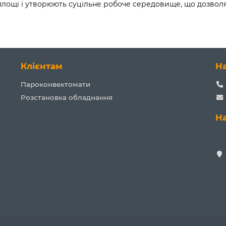
площі і утворюють суцільне робоче середовище, що дозволя
Клієнтам
Н
Пароконвектомати
Розстановка обладнання
Н