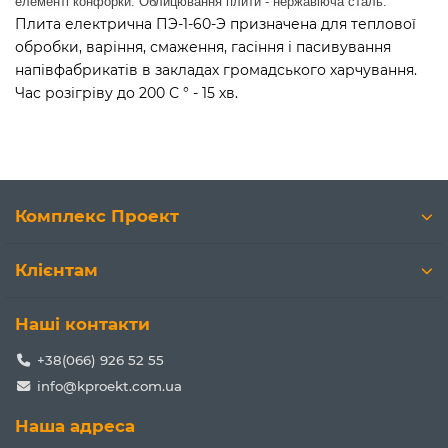
елементі конфорки. Облицювання плити - нержавіюча сталь.
Плита електрична ПЭ-1-60-Э призначена для теплової
обробки, варіння, смаження, гасіння і пасивування
напівфабрикатів в закладах громадського харчування.
Час розігріву до 200 С ° - 15 хв.
Комплекс Проект
Клієнтам
Наші контакти
+38(066) 926 52 55
info@kproekt.com.ua
Наша адреса