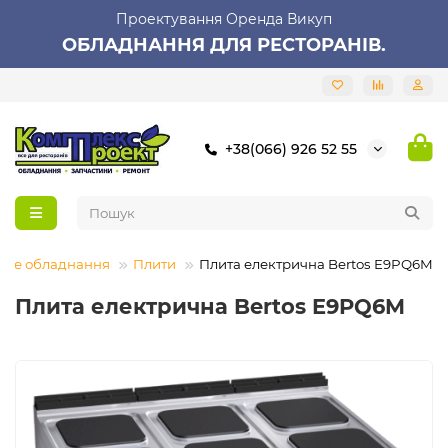
Проектування Оренда Викуп
ОБЛАДНАННЯ ДЛЯ РЕСТОРАНІВ.
+38(066) 926 52 55
ове обладнання
Плити
Плита електрична Bertos E9PQ6M
Плита електрична Bertos E9PQ6M