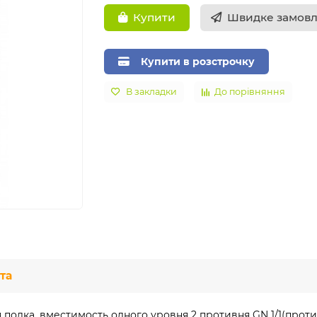
Швидке замов
Купити
Купити в розстрочку
В закладки
До порівняння
та
 полка, вместимость одного уровня 2 противня GN 1/1(проти