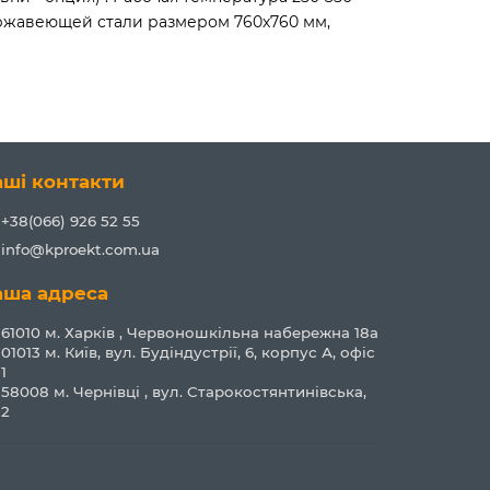
нержавеющей стали размером 760х760 мм,
аші контакти
+38(066) 926 52 55
info@kproekt.com.ua
аша адреса
61010 м. Харків , Червоношкільна набережна 18а
01013 м. Київ, вул. Будіндустрії, 6, корпус А, офіс
1
58008 м. Чернівці , вул. Старокостянтинівська,
2