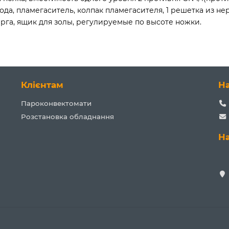
хода, пламегаситель, колпак пламегасителя, 1 решетка из 
рга, ящик для золы, регулируемые по высоте ножки.
Клієнтам
Н
Пароконвектомати
Розстановка обладнання
Н