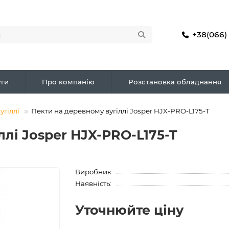
+38(066)
ги
Про компанію
Розстановка обладнання
угіллі
Пекти на деревному вугіллі Josper HJX-PRO-L175-T
ллі Josper HJX-PRO-L175-T
Виробник
Наявність:
Уточнюйте ціну