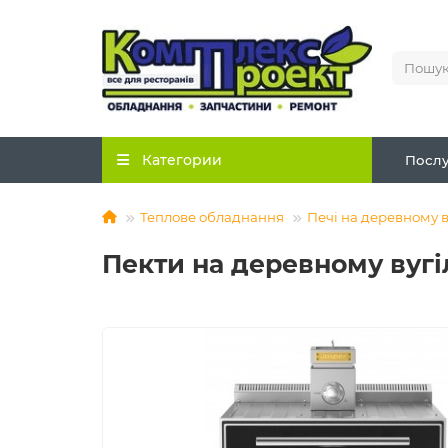
Категории
Послу
Теплове обладнання
Печі на деревному в
Пекти на деревному вугі