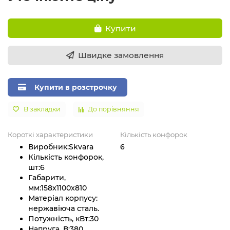
Купити
Швидке замовлення
Купити в розстрочку
В закладки
До порівняння
Короткі характеристики
Кількість конфорок
Виробник:
Skvara
6
Кількість конфорок,
шт:
6
Габарити,
мм:
158x1100x810
Матеріал корпусу:
нержавіюча сталь.
Потужність, кВт:
30
Напруга, В:
380