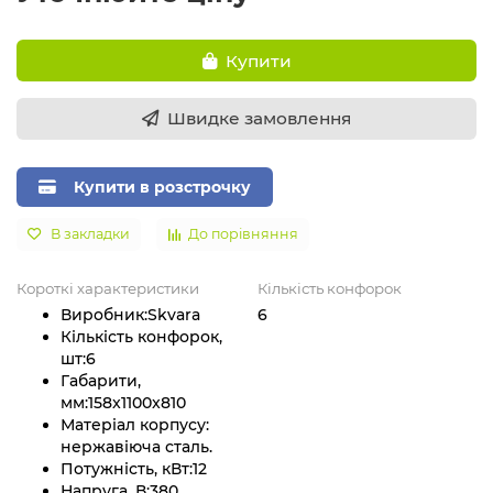
Купити
Швидке замовлення
Купити в розстрочку
В закладки
До порівняння
Короткі характеристики
Кількість конфорок
Виробник:
Skvara
6
Кількість конфорок,
шт:
6
Габарити,
мм:
158x1100x810
Матеріал корпусу:
нержавіюча сталь.
Потужність, кВт:
12
Напруга, В:
380