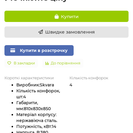
Купити
Швидке замовлення
Купити в розстрочку
В закладки
До порівняння
Короткі характеристики
Кількість конфорок
Виробник:
Skvara
4
Кількість конфорок,
шт:
4
Габарити,
мм:
810x830x850
Матеріал корпусу:
нержавіюча сталь.
Потужність, кВт:
14
Напруга, В:
380