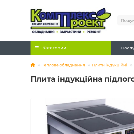
Категории
Послу
Теплове обладнання
Плити індукційні
Плита індукційна підлогов