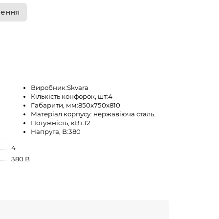
лення
Виробник:
Skvara
Кількість конфорок, шт:
4
Габарити, мм:
850x750x810
Матеріал корпусу:
нержавіюча сталь.
Потужність, кВт:
12
Напруга, В:
380
4
380 В