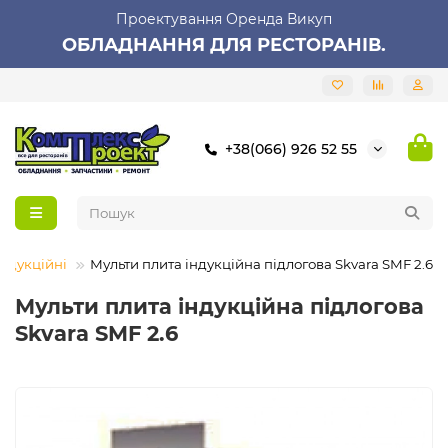
Проектування Оренда Викуп
ОБЛАДНАННЯ ДЛЯ РЕСТОРАНІВ.
+38(066) 926 52 55
індукційні
Мульти плита індукційна підлогова Skvara SMF 2.6
Мульти плита індукційна підлогова
Skvara SMF 2.6