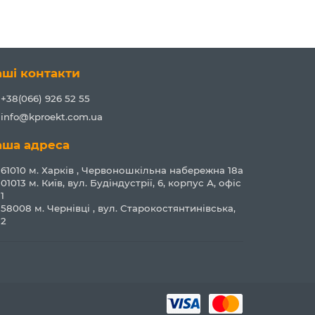
аші контакти
+38(066) 926 52 55
info@kproekt.com.ua
аша адреса
61010 м. Харків , Червоношкільна набережна 18а
01013 м. Київ, вул. Будіндустрії, 6, корпус А, офіс
1
58008 м. Чернівці , вул. Старокостянтинівська,
2