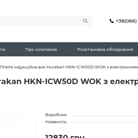
+38(066)
ги
Про компанію
Розстановка обладнання
Плита індукційна вок Hurakan HKN-ICW50D WOK з електронним
urakan HKN-ICW50D WOK з елект
Виробник
Наявність:
12830 грн.