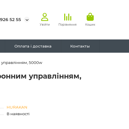
 926 52 55
Увійти
Порівняння
Кошик
Оплата і доставка
Контакты
 управлінням, 5000w
ронним управлінням,
HURAKAN
В наявності