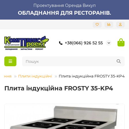
Проектування Оренда Викуп
ОБЛАДНАННЯ ДЛЯ РЕСТОРАНІВ.
+38(066) 926 52 55
нання
Плити індукційні
Плита індукційна FROSTY 35-KP4
Плита індукційна FROSTY 35-KP4