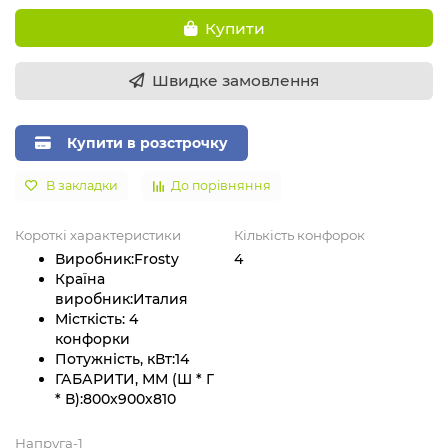
Купити
Швидке замовлення
Купити в розстрочку
В закладки
До порівняння
Короткі характеристики
Кількість конфорок
Виробник:
Frosty
4
Країна
виробник:
Италия
Місткість:
4
конфорки
Потужність, кВт:
14
ГАБАРИТИ, ММ (Ш * Г
* В):
800х900х810
Напруга-1