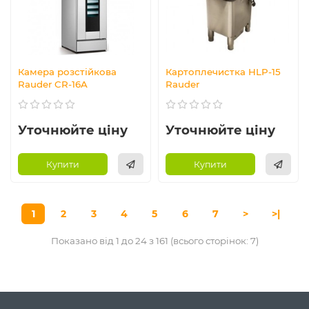
Камера розстійкова
Картоплечистка HLP-15
Rauder CR-16A
Rauder
Уточнюйте ціну
Уточнюйте ціну
Купити
Купити
1
2
3
4
5
6
7
>
>|
Показано від 1 до 24 з 161 (всього сторінок: 7)