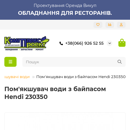
Проектування Оренда Викуп
ОБЛАДНАННЯ ДЛЯ РЕСТОРАНІВ.
+38(066) 926 52 55
якшувачі води
Пом'якшувач води з байпасом Hendi 230350
Пом'якшувач води з байпасом
Hendi 230350