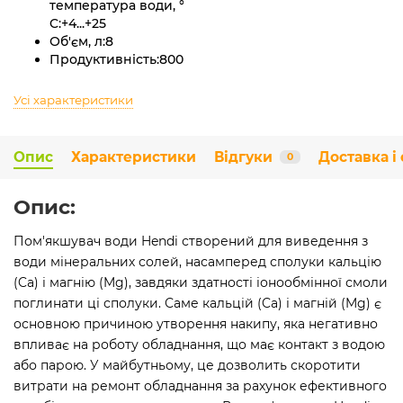
температура води, °
C:
+4...+25
Об'єм, л:
8
Продуктивність:
800
Усі характеристики
Опис
Характеристики
Відгуки
Доставка і
0
Опис:
Пом'якшувач води Hendi створений для виведення з
води мінеральних солей, насамперед сполуки кальцію
(Ca) і магнію (Mg), завдяки здатності іонообмінної смоли
поглинати ці сполуки. Саме кальцій (Ca) і магній (Mg) є
основною причиною утворення накипу, яка негативно
впливає на роботу обладнання, що має контакт з водою
або парою. У майбутньому, це дозволить скоротити
витрати на ремонт обладнання за рахунок ефективного