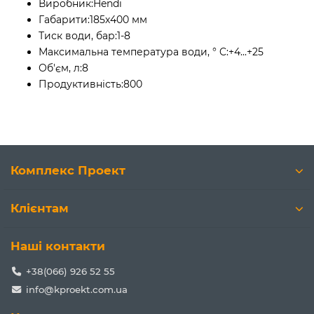
Виробник:
Hendi
Габарити:
185х400 мм
Тиск води, бар:
1-8
Максимальна температура води, ° C:
+4...+25
Об'єм, л:
8
Продуктивність:
800
Комплекс Проект
Клієнтам
Наші контакти
+38(066) 926 52 55
info@kproekt.com.ua