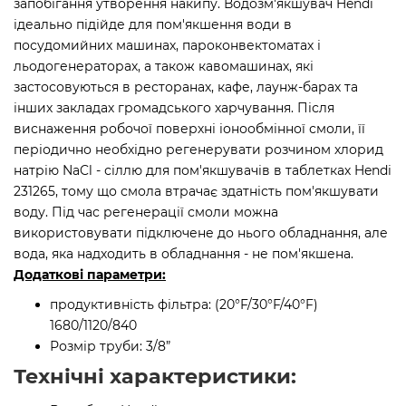
запобігання утворення накипу. Водозм'якшувач Hendi
ідеально підійде для пом'якшення води в
посудомийних машинах, пароконвектоматах і
льодогенераторах, а також кавомашинах, які
застосовуються в ресторанах, кафе, лаунж-барах та
інших закладах громадського харчування. Після
виснаження робочої поверхні іонообмінної смоли, її
періодично необхідно регенерувати розчином хлорид
натрію NaCl - сіллю для пом'якшувачів в таблетках Hendi
231265, тому що смола втрачає здатність пом'якшувати
воду. Під час регенерації смоли можна
використовувати підключене до нього обладнання, але
вода, яка надходить в обладнання - не пом'якшена.
Додаткові параметри:
продуктивність фільтра: (20°F/30°F/40°F)
1680/1120/840
Розмір труби: 3/8”
Технічні характеристики: