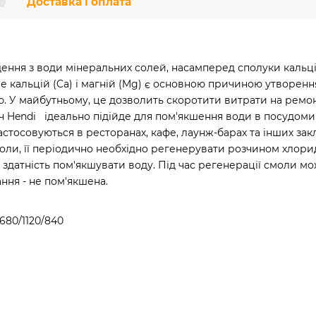
Доставка і оплата
ня з води мінеральних солей, насамперед сполуки кальцію (
е кальцій (Ca) і магній (Mg) є основною причиною утворенн
ю. У майбутньому, це дозволить скоротити витрати на ремо
ч Hendi ідеально підійде для пом'якшення води в посудом
астосовуються в ресторанах, кафе, лаунж-барах та інших зак
ли, її періодично необхідно регенерувати розчином хлорид 
є здатність пом'якшувати воду. Під час регенерації смоли 
ння - не пом'якшена.
1680/1120/840