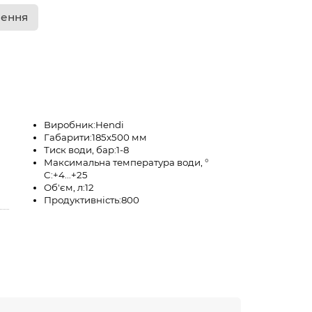
лення
Виробник:
Hendi
Габарити:
185х500 мм
Тиск води, бар:
1-8
Максимальна температура води, °
C:
+4...+25
Об'єм, л:
12
Продуктивність:
800