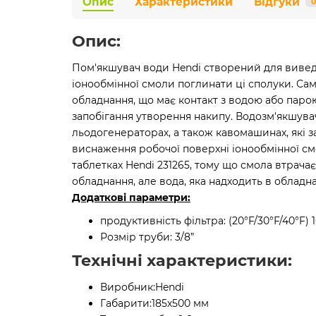
Опис
Характеристики
Відгуки
0
Опис:
Пом'якшувач води Hendi створений для виведен
іонообмінної смоли поглинати ці сполуки. Сам
обладнання, що має контакт з водою або паро
запобігання утворення накипу. Водозм'якшува
льодогенераторах, а також кавомашинах, які з
виснаження робочої поверхні іонообмінної смо
таблетках Hendi 231265, тому що смола втрача
обладнання, але вода, яка надходить в обладна
Додаткові параметри:
продуктивність фільтра: (20°F/30°F/40°F) 
Розмір труби: 3/8”
Технічні характеристики:
Виробник:
Hendi
Габарити:
185х500 мм