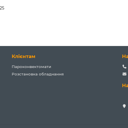
+25
Клієнтам
Н
Пароконвектомати
Розстановка обладнання
Н