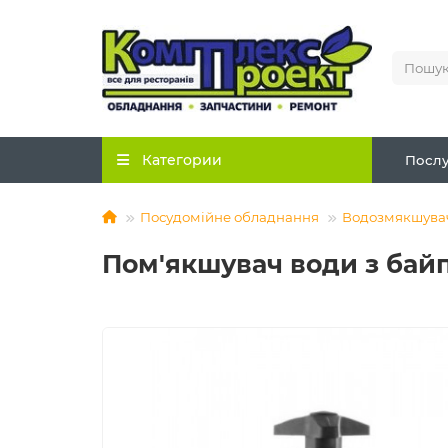
Категории
Послу
Посудомійне обладнання
Водозмякшувач
Пом'якшувач води з бай