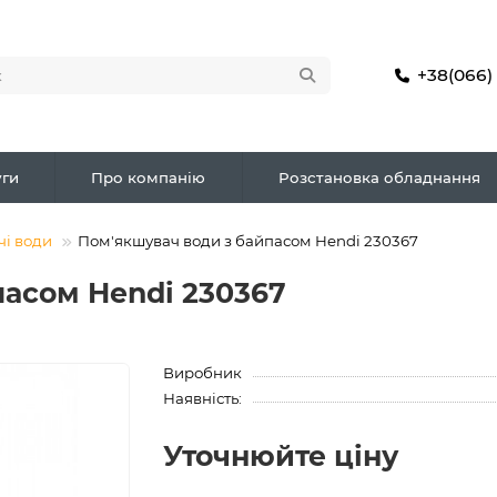
+38(066)
ги
Про компанію
Розстановка обладнання
і води
Пом'якшувач води з байпасом Hendi 230367
пасом Hendi 230367
Виробник
Наявність:
Уточнюйте ціну