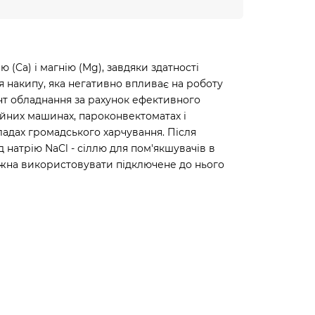
Ca) і магнію (Mg), завдяки здатності
я накипу, яка негативно впливає на роботу
нт обладнання за рахунок ефективного
ийних машинах, пароконвектоматах і
ладах громадського харчування. Після
натрію NaCl - сіллю для пом'якшувачів в
можна використовувати підключене до нього