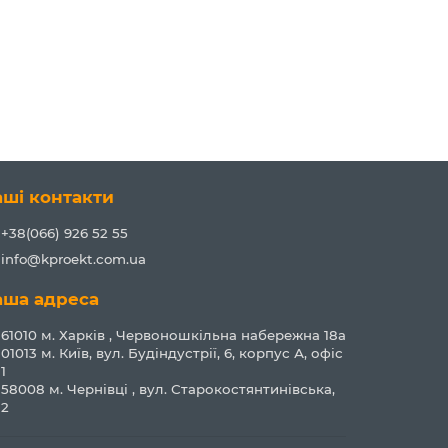
аші контакти
+38(066) 926 52 55
info@kproekt.com.ua
аша адреса
61010 м. Харків , Червоношкільна набережна 18а
01013 м. Київ, вул. Будіндустрії, 6, корпус А, офіс
1
58008 м. Чернівці , вул. Старокостянтинівська,
2