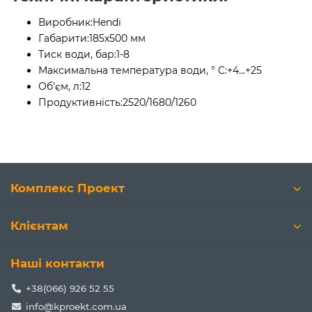
Виробник:
Hendi
Габарити:
185х500 мм
Тиск води, бар:
1-8
Максимальна температура води, ° C:
+4...+25
Об'єм, л:
12
Продуктивність:
2520/1680/1260
Комплекс Проект
Клієнтам
Наші контакти
+38(066) 926 52 55
info@kproekt.com.ua