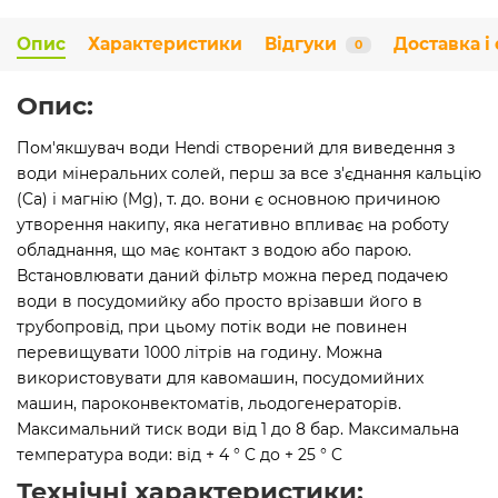
Опис
Характеристики
Відгуки
Доставка і
0
Опис:
Пом'якшувач води Hendi створений для виведення з
води мінеральних солей, перш за все з'єднання кальцію
(Ca) і магнію (Mg), т. до. вони є основною причиною
утворення накипу, яка негативно впливає на роботу
обладнання, що має контакт з водою або парою.
Встановлювати даний фільтр можна перед подачею
води в посудомийку або просто врізавши його в
трубопровід, при цьому потік води не повинен
перевищувати 1000 літрів на годину. Можна
використовувати для кавомашин, посудомийних
машин, пароконвектоматів, льодогенераторів.
Максимальний тиск води від 1 до 8 бар. Максимальна
температура води: від + 4 ° C до + 25 ° C
Технічні характеристики: