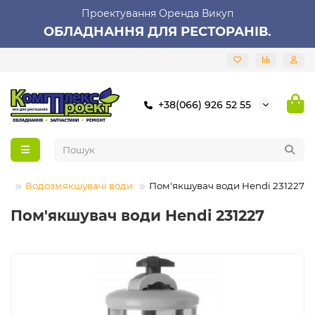
Проектування Оренда Викуп
ОБЛАДНАННЯ ДЛЯ РЕСТОРАНІВ.
+38(066) 926 52 55
ня
Водозмякшувачі води
Пом'якшувач води Hendi 231227
Пом'якшувач води Hendi 231227