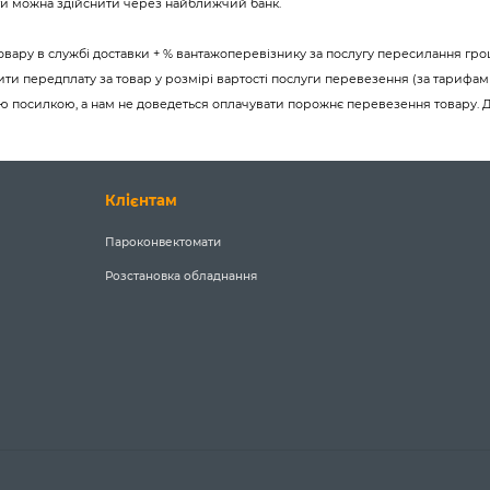
ити можна здійснити через найближчий банк.
товару в службі доставки + % вантажоперевізнику за послугу пересилання гр
и передплату за товар у розмірі вартості послуги перевезення (за тарифам
оєю посилкою, а нам не доведеться оплачувати порожнє перевезення товару. 
Клієнтам
Пароконвектомати
Розстановка обладнання