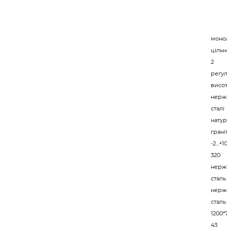
моно
ціль
2
регул
висоті
нерж
сталі
нату
грані
-2...+1
320
нерж
сталь
нерж
сталь
1200*
43