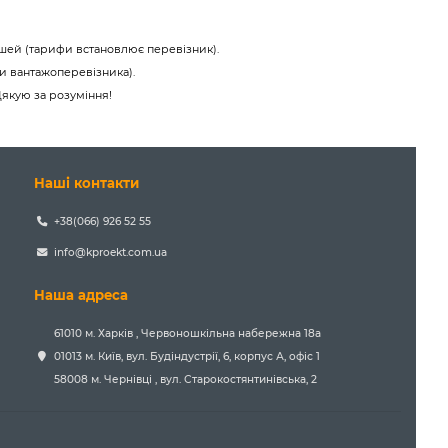
ошей (тарифи встановлює перевізник).
и вантажоперевізника).
Дякую за розуміння!
Наші контакти
+38(066) 926 52 55
info@kproekt.com.ua
Наша адреса
61010 м. Харків , Червоношкільна набережна 18а
01013 м. Київ, вул. Будіндустрії, 6, корпус А, офіс 1
58008 м. Чернівці , вул. Старокостянтинівська, 2