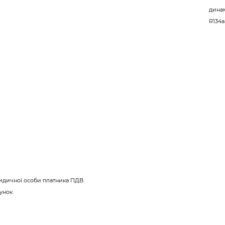
дина
R134a
идичної особи платника ПДВ.
унок.