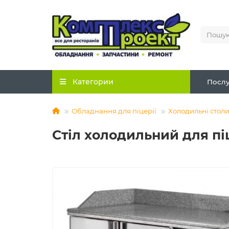
Категории
Послу
Обладнання для піцерії
Холодильні столи
Стіл холодильний для піц