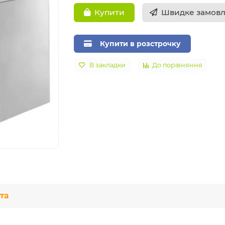
Швидке замов
Купити
Купити в розстрочку
В закладки
До порівняння
та