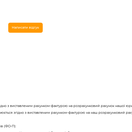
Написати відгук
згідно з виставленим рахунком-фактурою на розрахунковий рахунок нашої юр
снюється згідно з виставленим рахунком-фактурою на наш розрахунковий рах
в (ФО-П):