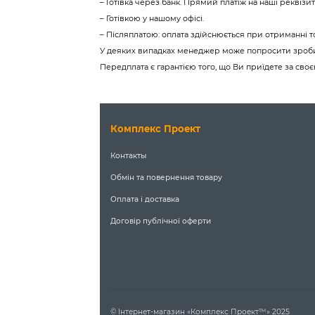
– Готівка через банк. Прямий платіж на наші реквіз
– Готівкою у нашому офісі.
– Післяплатою: оплата здійснюється при отриманні 
У деяких випадках менеджер може попросити зробит
Передплата є гарантією того, що Ви приїдете за св
Комплекс Проект
Контакты
Обмін та повернення товару
Оплата і доставка
Договір публічної оферти
© Інтернет-магазин «Комплекс Проект™» 2025