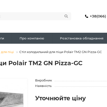
+38(066)
ги
Про компанію
Розстановка обладнання
 для піці
Стіл холодильний для піци Polair TM2 GN Pizza-GC
и Polair TM2 GN Pizza-GC
Виробник
Наявність:
Уточнюйте ціну