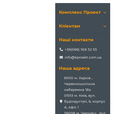
Комплекс Проект
Клієнтам
Наші контакти
+38(066) 926 52 55
info@kproekt.com.ua
Наша адреса
61010 м. Харків ,
Червоношкільна
набережна 18а
01013 м. Київ, вул.
Будіндустрії, 6, корпус
А, офіс 1
58008 м. Чернівці , вул.