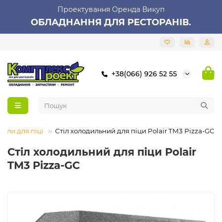
Проектування Оренда Викуп
ОБЛАДНАННЯ ДЛЯ РЕСТОРАНІВ.
+38(066) 926 52 55
толи для піці
Стіл холодильний для піци Polair TM3 Pizza-GC
Стіл холодильний для піци Polair
TM3 Pizza-GC