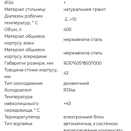
IP24
+
Матеріал стільниці
натуральний граніт
Діапазон робочих
-2...+10
температур, ° C
Об'єм, л
400
Матеріал обшивок
нержавіюча сталь
корпусу зовні
Матеріал обшивок
нержавіюча сталь
корпусу зсередини
Габаритні розміри, мм
1630*605*850/1000
Товщина стінки корпусу,
43
мм
Тип охолодження
динамічний
Холодоагент
R134a
Температура
навколишнього
+43
середовища, ° C
Терморегулятор
електронний блок
Тип відтайки
автоматична, з системою
випаровування конденсату