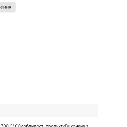
лення
300 C" СОсобливості продуктуВиконана з