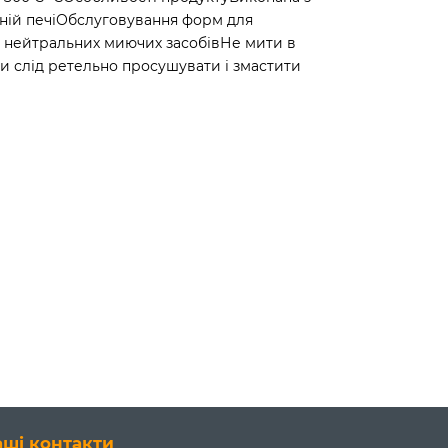
яній печіОбслуговування форм для
м нейтральних миючих засобівНе мити в
 слід ретельно просушувати і змастити
аші контакти