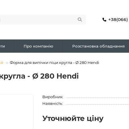
+38(066)
ги
Про компанію
Розстановка обладнання
ій
Форма для випічки піци кругла - Ø 280 Hendi
кругла - Ø 280 Hendi
Виробник
Наявність:
Уточнюйте ціну