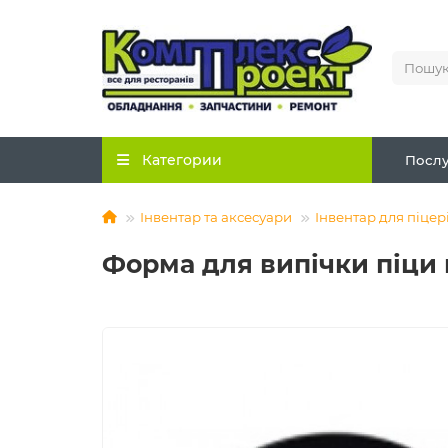
Категории
Послу
Інвентар та аксесуари
Інвентар для піцер
Форма для випічки піци 