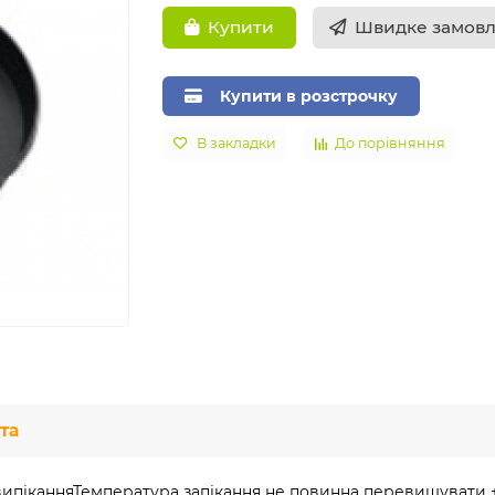
Швидке замов
Купити
Купити в розстрочку
В закладки
До порівняння
та
ипіканняТемпература запікання не повинна перевищувати +