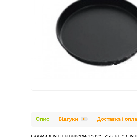
Опис
Відгуки
Доставка і опла
0
Форми для піци використовується лише для в