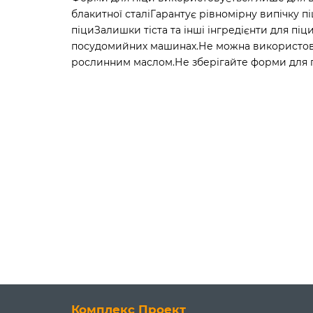
блакитної сталіГарантує рівномірну випічку 
піциЗалишки тіста та інші інгредієнти для 
посудомийних машинах.Не можна використовув
рослинним маслом.Не зберігайте форми для п
Комплекс Проект