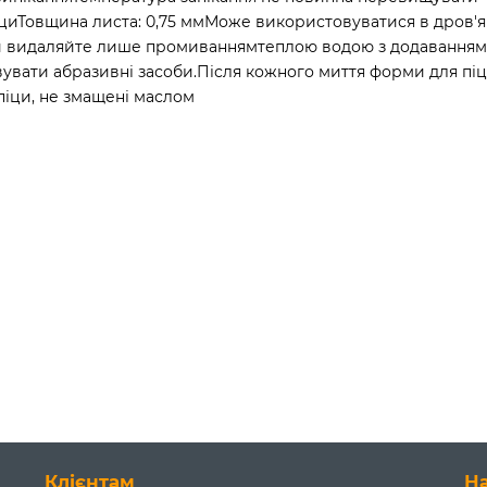
піциТовщина листа: 0,75 ммМоже використовуватися в дров'
піци видаляйте лише промиваннямтеплою водою з додавання
ати абразивні засоби.Після кожного миття форми для піци
іци, не змащені маслом
Клієнтам
Н