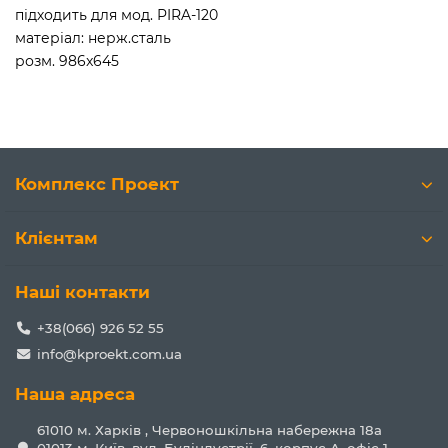
підходить для мод. PIRA-120
матеріал: нерж.сталь
розм. 986x645
Комплекс Проект
Клієнтам
Наші контакти
+38(066) 926 52 55
info@kproekt.com.ua
Наша адреса
61010 м. Харків , Червоношкільна набережна 18а