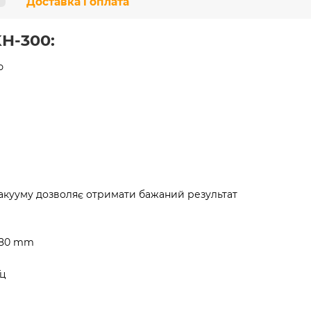
Доставка і оплата
H-300:
ю
акууму дозволяє отримати бажаний результат
 380 mm
Гц