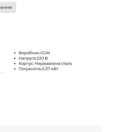
лення
Виробник:
GGM
Напруга:
220 В
Корпус:
Нержавіюча сталь
Потужність:
0,37 кВт