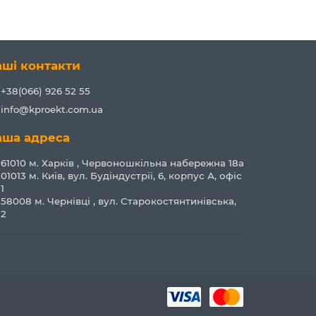
аші контакти
+38(066) 926 52 55
info@kproekt.com.ua
аша адреса
61010 м. Харків , Червоношкільна набережна 18а
01013 м. Київ, вул. Будіндустрії, 6, корпус А, офіс
1
58008 м. Чернівці , вул. Старокостянтинівська,
2