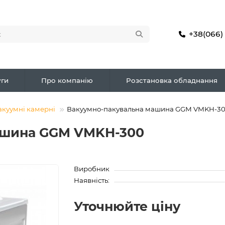
+38(066)
ги
Про компанію
Розстановка обладнання
акуумні камерні
Вакуумно-пакувальна машина GGM VMKH-3
ашина GGM VMKH-300
Виробник
Наявність:
Уточнюйте ціну