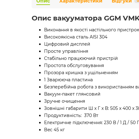
Опис
Характеристики
Відгуки
0
Опис вакууматора GGM VMK
Виконання в якості настільного пристро
Високоякісна сталь AISI 304
Цифровий дисплей
Просте управління
Стабільно працюючий пристрій
Простота обслуговування
Прозора кришка з ущільненням
1 Зварююча пластина
Безперебійна робота з використанням в
Вакуум-пакет глянсовий
Зручне очищення
Зовнішні габарити Ш x Г x В: 505 x 400 x
Продуктивність: 370 Вт
Електричне підключення: 230 В / 1 Д / 50 
Bec 45 кг