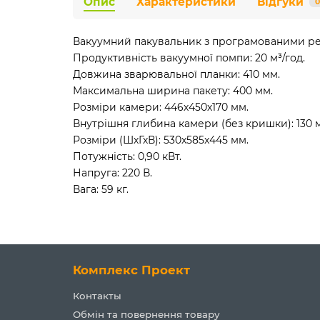
Опис
Характеристики
Відгуки
0
Вакуумний пакувальник з програмованими реж
Продуктивність вакуумної помпи: 20 м³/год.
Довжина зварювальної планки: 410 мм.
Максимальна ширина пакету: 400 мм.
Розміри камери: 446х450х170 мм.
Внутрішня глибина камери (без кришки): 130 
Розміри (ШхГхВ): 530x585x445 мм.
Потужність: 0,90 кВт.
Напруга: 220 В.
Вага: 59 кг.
Комплекс Проект
Контакты
Обмін та повернення товару