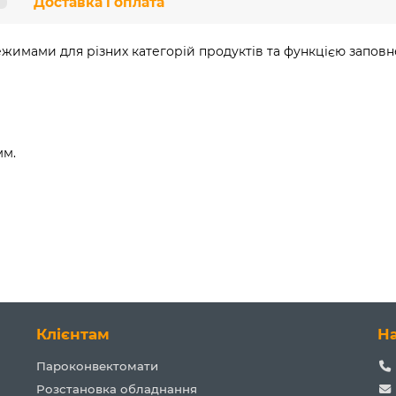
Доставка і оплата
имами для різних категорій продуктів та функцією заповн
мм.
Клієнтам
Н
Пароконвектомати
Розстановка обладнання