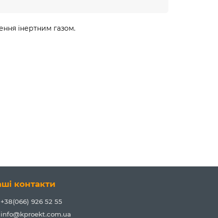
ення інертним газом.
аші контакти
+38(066) 926 52 55
info@kproekt.com.ua