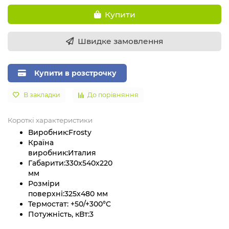
Купити
Швидке замовлення
Купити в розстрочку
В закладки
До порівняння
Короткі характеристики
Виробник:
Frosty
Країна
виробник:
Италия
Габарити:
330x540x220
мм
Розміри
поверхні:
325х480 мм
Термостат:
+50/+300°C
Потужність, кВт:
3