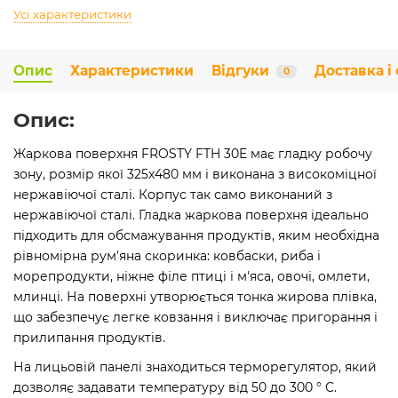
Усі характеристики
Опис
Характеристики
Відгуки
Доставка і
0
Опис:
Жаркова поверхня FROSTY FTH 30E має гладку робочу
зону, розмір якої 325х480 мм і виконана з високоміцної
нержавіючої сталі. Корпус так само виконаний з
нержавіючої сталі. Гладка жаркова поверхня ідеально
підходить для обсмажування продуктів, яким необхідна
рівномірна рум'яна скоринка: ковбаски, риба і
морепродукти, ніжне філе птиці і м'яса, овочі, омлети,
млинці. На поверхні утворюється тонка жирова плівка,
що забезпечує легке ковзання і виключає пригорання і
прилипання продуктів.
На лицьовій панелі знаходиться терморегулятор, який
дозволяє задавати температуру від 50 до 300 ° С.