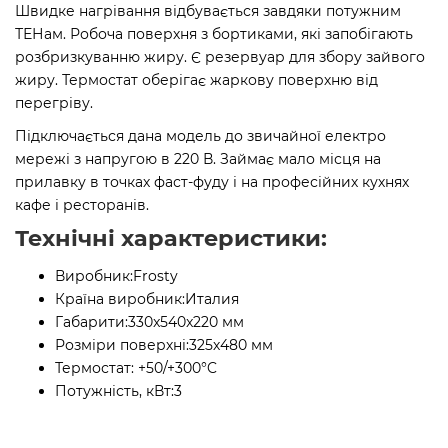
Швидке нагрівання відбувається завдяки потужним
ТЕНам. Робоча поверхня з бортиками, які запобігають
розбризкуванню жиру. Є резервуар для збору зайвого
жиру. Термостат оберігає жаркову поверхню від
перегріву.
Підключається дана модель до звичайної електро
мережі з напругою в 220 В. Займає мало місця на
прилавку в точках фаст-фуду і на професійних кухнях
кафе і ресторанів.
Технічні характеристики:
Виробник:
Frosty
Країна виробник:
Италия
Габарити:
330x540x220 мм
Розміри поверхні:
325х480 мм
Термостат:
+50/+300°C
Потужність, кВт:
3