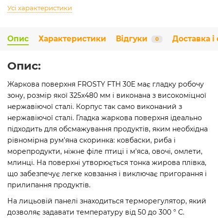
Усі характеристики
Опис
Характеристики
Відгуки
Доставка і
0
Опис:
Жаркова поверхня FROSTY FTH 30E має гладку робочу
зону, розмір якої 325х480 мм і виконана з високоміцної
нержавіючої сталі. Корпус так само виконаний з
нержавіючої сталі. Гладка жаркова поверхня ідеально
підходить для обсмажування продуктів, яким необхідна
рівномірна рум'яна скоринка: ковбаски, риба і
морепродукти, ніжне філе птиці і м'яса, овочі, омлети,
млинці. На поверхні утворюється тонка жирова плівка,
що забезпечує легке ковзання і виключає пригорання і
прилипання продуктів.
На лицьовій панелі знаходиться терморегулятор, який
дозволяє задавати температуру від 50 до 300 ° С.