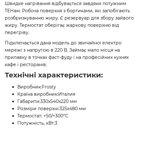
Швидке нагрівання відбувається завдяки потужним
ТЕНам. Робоча поверхня з бортиками, які запобігають
розбризкуванню жиру. Є резервуар для збору зайвого
жиру. Термостат оберігає жаркову поверхню від
перегріву.
Підключається дана модель до звичайної електро
мережі з напругою в 220 В. Займає мало місця на
прилавку в точках фаст-фуду і на професійних кухнях
кафе і ресторанів.
Технічні характеристики:
Виробник:
Frosty
Країна виробник:
Италия
Габарити:
330x540x220 мм
Розміри поверхні:
325х480 мм
Термостат:
+50/+300°C
Потужність, кВт:
3