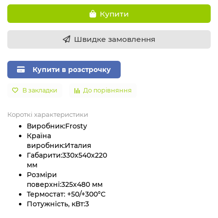
Купити
Швидке замовлення
Купити в розстрочку
В закладки
До порівняння
Короткі характеристики
Виробник:
Frosty
Країна
виробник:
Италия
Габарити:
330x540x220
мм
Розміри
поверхні:
325х480 мм
Термостат:
+50/+300°C
Потужність, кВт:
3