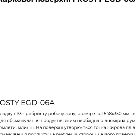
ROSTY EGD-06A
дку і 1/3 - ребристу робочу зону, розмір якої 548х350 мм і 
ля обсмажування продуктів, яким необхідна рівномірна рум'
, омлети, млинці. На поверхні утворюється тонка жирова плі
бсмажування продукту на рифленій стороні, на його поверх