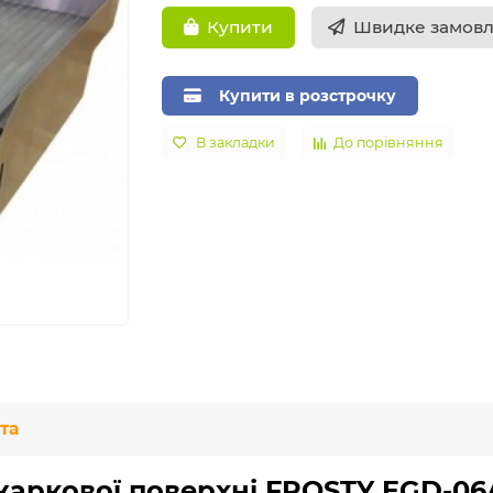
Швидке замов
Купити
Купити в розстрочку
В закладки
До порівняння
та
жаркової поверхні FROSTY EGD-06