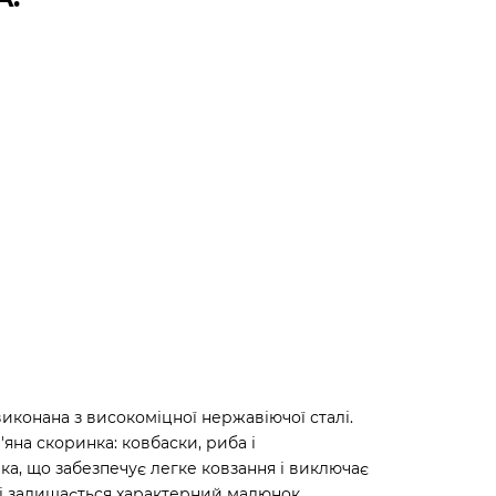
виконана з високоміцної нержавіючої сталі.
яна скоринка: ковбаски, риба і
вка, що забезпечує легке ковзання і виключає
ні залишається характерний малюнок.