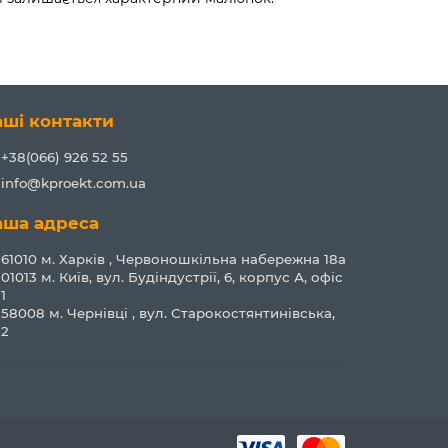
аші контакти
+38(066) 926 52 55
info@kproekt.com.ua
аша адреса
61010 м. Харків , Червоношкільна набережна 18а
01013 м. Київ, вул. Будіндустрії, 6, корпус А, офіс
1
58008 м. Чернівці , вул. Старокостянтинівська,
2