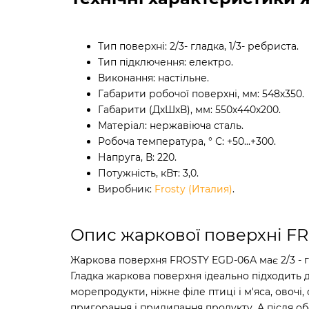
Тип поверхні: 2/3- гладка, 1/3- ребриста.
Тип підключення: електро.
Виконання: настільне.
Габарити робочої поверхні, мм: 548х350.
Габарити (ДхШхВ), мм: 550х440х200.
Матеріал: нержавіюча сталь.
Робоча температура, ° С: +50...+300.
Напруга, В: 220.
Потужність, кВт: 3,0.
Виробник:
Frosty (Италия)
.
Опис жаркової поверхні F
Жаркова поверхня FROSTY EGD-06А має 2/3 - гла
Гладка жаркова поверхня ідеально підходить д
морепродукти, ніжне філе птиці і м'яса, овочі
пригорання і прилипання продукту. А після о