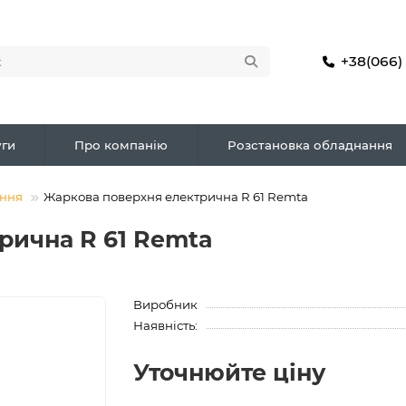
+38(066)
ги
Про компанію
Розстановка обладнання
ення
Жаркова поверхня електрична R 61 Remta
рична R 61 Remta
Виробник
Наявність:
Уточнюйте ціну