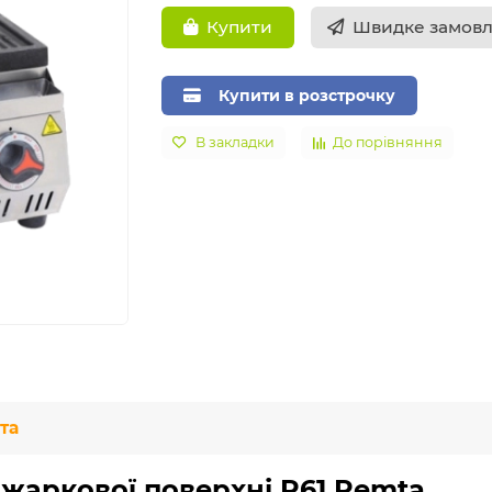
Швидке замов
Купити
Купити в розстрочку
В закладки
До порівняння
та
жаркової поверхні R61 Remta