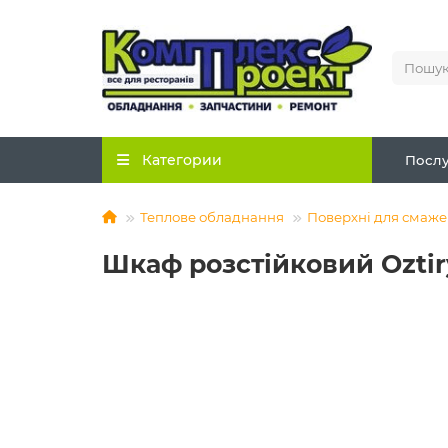
Категории
Послу
Теплове обладнання
Поверхні для смаж
Шкаф розстійковий Oztir