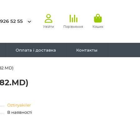
 926 52 55
Увійти
Порівняння
Кошик
Оплата і доставка
Контакты
82.MD)
182.MD)
Oztiryakiler
В наявності