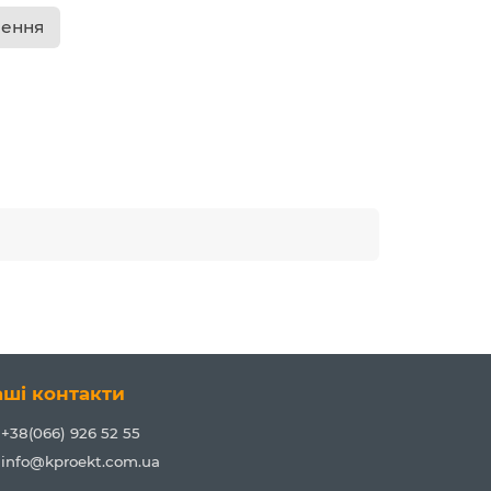
лення
аші контакти
+38(066) 926 52 55
info@kproekt.com.ua