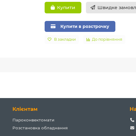
Швидке замов
Купити
Купити в розстрочку
В закладки
До порівняння
Клієнтам
Н
Пароконвектомати
Розстановка обладнання