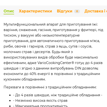
Опис
Характеристики
Відгуки
Доставка і
0
Мультифункціональний апарат для приготування їжі:
варіння, смаження, гасіння, приготування у фритюрі, під
тиском, у вакуумі або низькотемпературне
приготування, для автоматичного приготування м'яса,
риби, овочів і гарнірів, страв з яєць, супів і соусів,
молочних страв і десертів. Будь-який з
використовуваних видів обробки буде максимально
ефективним, адже VarioCookingCenter® готує до 4 разів
швидше і згідно з даними випробувань DIN дозволяє
економити до 40% енергії в порівнянні з традиційним
кухонним обладнанням.
Переваги в порівнянні з традиційним обладнанням:
- До 4 разів швидше, ніж традиційне обладнання -
- Незмінно висока якість страв
- Максимальна продуктивність