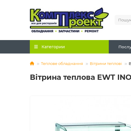
Категории
Послу
Теплове обладнання
Вітрини теплові
В
Вітрина теплова EWT INO