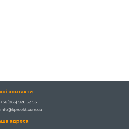
аші контакти
+38(066) 926 52 55
info@kproekt.com.ua
аша адреса