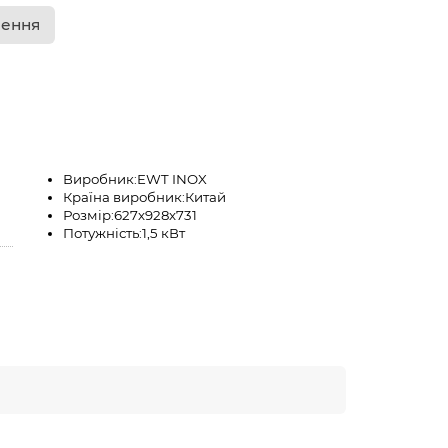
лення
Виробник:
EWT INOX
Країна виробник:
Китай
Розмір:
627х928х731
Потужність:
1,5 кВт