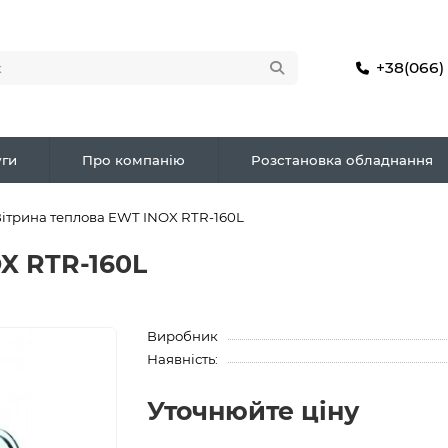
+38(066)
ги
Про компанію
Розстановка обладнання
ітрина теплова EWT INOX RTR-160L
X RTR-160L
Виробник
Наявність:
Уточнюйте ціну