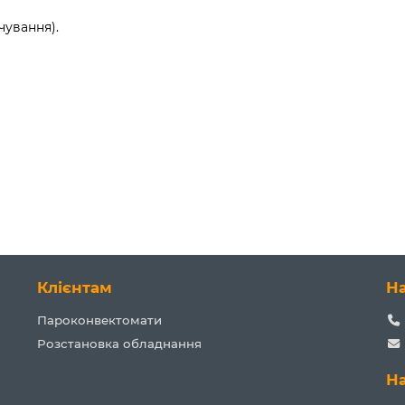
чування).
Клієнтам
Н
Пароконвектомати
Розстановка обладнання
Н