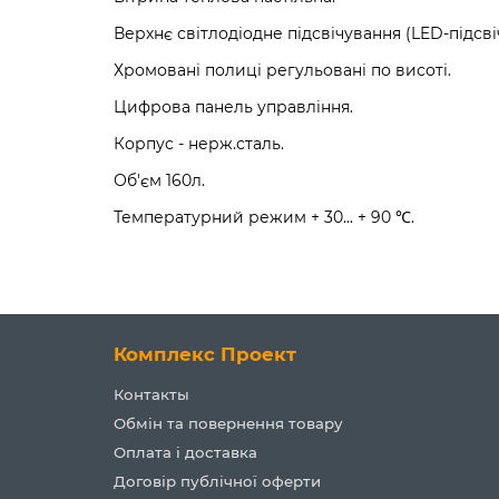
Верхнє світлодіодне підсвічування (LED-підсві
Хромовані полиці регульовані по висоті.
Цифрова панель управління.
Корпус - нерж.сталь.
Об'єм 160л.
Температурний режим + 30... + 90 ℃.
Комплекс Проект
Контакты
Обмін та повернення товару
Оплата і доставка
Договір публічної оферти