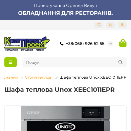
Проектування Оренда Викуп
ОБЛАДНАННЯ ДЛЯ РЕСТОРАНІВ.
+38(066) 926 52 55
ладнання
Столи теплові
Шафа теплова Unox XEEC1011EPR
Шафа теплова Unox XEEC1011EPR